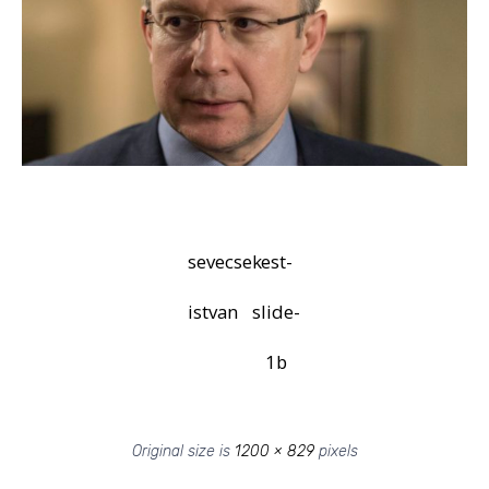
sevecsek-
est-
istvan
slide-
1b
Original size is
1200 × 829
pixels