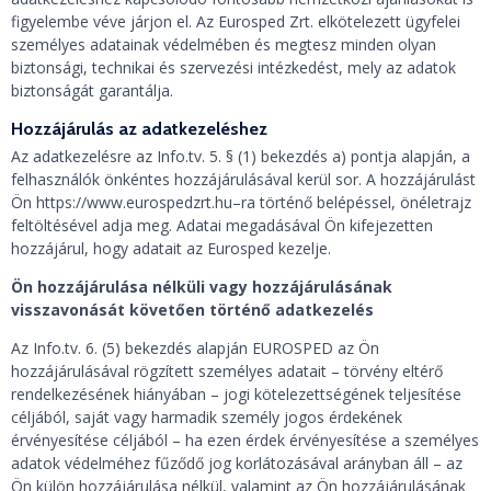
figyelembe véve járjon el. Az Eurosped Zrt. elkötelezett ügyfelei
személyes adatainak védelmében és megtesz minden olyan
biztonsági, technikai és szervezési intézkedést, mely az adatok
biztonságát garantálja.
Hozzájárulás az adatkezeléshez
Az adatkezelésre az Info.tv. 5. § (1) bekezdés a) pontja alapján, a
felhasználók önkéntes hozzájárulásával kerül sor. A hozzájárulást
Ön https://www.eurospedzrt.hu–ra történő belépéssel, önéletrajz
feltöltésével adja meg. Adatai megadásával Ön kifejezetten
hozzájárul, hogy adatait az Eurosped kezelje.
Ön hozzájárulása nélküli vagy hozzájárulásának
visszavonását követően történő adatkezelés
Az Info.tv. 6. (5) bekezdés alapján EUROSPED az Ön
hozzájárulásával rögzített személyes adatait – törvény eltérő
rendelkezésének hiányában – jogi kötelezettségének teljesítése
céljából, saját vagy harmadik személy jogos érdekének
érvényesítése céljából – ha ezen érdek érvényesítése a személyes
adatok védelméhez fűződő jog korlátozásával arányban áll – az
Ön külön hozzájárulása nélkül, valamint az Ön hozzájárulásának