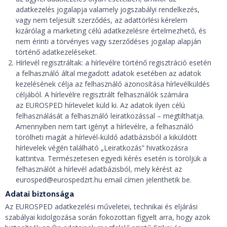
adatkezelés jogalapja valamely jogszabályi rendelkezés,
vagy nem teljesült szerződés, az adattörlési kérelem
kizárólag a marketing célú adatkezelésre értelmezhető, és
nem érinti a törvényes vagy szerződéses jogalap alapján
történő adatkezeléseket.
Hírlevél regisztráltak: a hírlevélre történő regisztráció esetén
a felhasználó által megadott adatok esetében az adatok
kezelésének célja az felhasználó azonosítása hírlevélküldés
céljából. A hírlevélre regisztrált felhasználók számára
az EUROSPED hírlevelet küld ki. Az adatok ilyen célú
felhasználását a felhasználó leiratkozással – megtilthatja.
Amennyiben nem tart igényt a hírlevélre, a felhasználó
törölheti magát a hírlevél-küldő adatbázisból a kiküldött
hírlevelek végén található „Leiratkozás” hivatkozásra
kattintva. Természetesen egyedi kérés esetén is töröljük a
felhasználót a hírlevél adatbázisból, mely kérést az
eurosped@eurospedzrt.hu email címen jelenthetik be.
Adatai biztonsága
Az EUROSPED adatkezelési műveletei, technikai és eljárási
szabályai kidolgozása során fokozottan figyelt arra, hogy azok