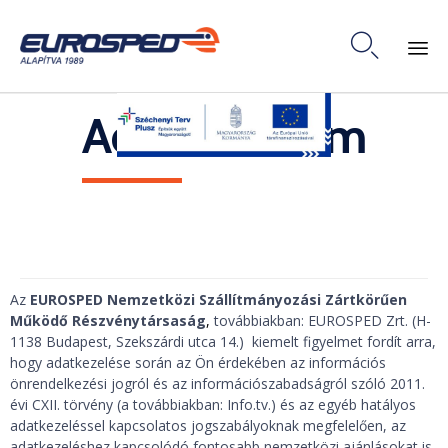

Skip
Adatvédelem
to
content
Az
EUROSPED Nemzetközi Szállítmányozási Zártkörűen
Működő Részvénytársaság
,
továbbiakban: EUROSPED Zrt. (H-
1138 Budapest, Szekszárdi utca 14.) kiemelt figyelmet fordít arra,
hogy adatkezelése során az Ön érdekében az információs
önrendelkezési jogról és az információszabadságról szóló 2011.
évi CXII. törvény (a továbbiakban: Info.tv.) és az egyéb hatályos
adatkezeléssel kapcsolatos jogszabályoknak megfelelően, az
adatkezeléshez kapcsolódó fontosabb nemzetközi ajánlásokat is