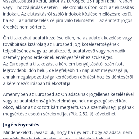
visszautasításra kerül, akkor az Eurosped 25 napon belül írásban
vagy – hozzájárulás esetén – elektronikus úton közli az elutasítás
indokait. Az elutasításról szóló indokok közlése mellőzésre kerül,
ha ez – az adatkezelés céljára való tekintettel – az érintett jogos
érdekét nem sértené.
Ön tiltakozhat adatai kezelése ellen, ha az adatok kezelése vagy
továbbítása kizárólag az Eurosped jogi kötelezettségének
teljesítéséhez vagy az adatkezelő, adatátvevő vagy harmadik
személy jogos érdekének érvényesítéséhez szükséges.
Az Eurosped a tiltakozást a kérelem benyújtásától számított
legrövidebb időn belül, de legfeljebb 15 nap alatt megvizsgálja,
annak megalapozottsága kérdésében döntést hoz és döntéséről
a kérelmezőt írásban tájékoztatja.
Amennyiben az Eurosped az Ön adatainak jogellenes kezelésével
vagy az adatbiztonság követelményeinek megszegésével kárt
okoz, akkor az okozott kárt megtéríti. Ön a személyiségi jogának
megsértése esetén sérelemdíjat (Ptk. 2:52. §) követelhet.
Jogérvényesítés
Mindenekelőtt, javasoljuk, hogy ha úgy érzi, hogy az adatai nem
megfelelően lettek kezelve, akkor – a kialakult helyzet