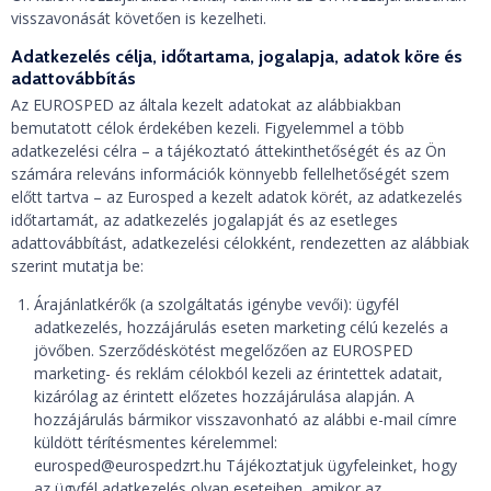
visszavonását követően is kezelheti.
Adatkezelés célja, időtartama, jogalapja, adatok köre és
adattovábbítás
Az EUROSPED az általa kezelt adatokat az alábbiakban
bemutatott célok érdekében kezeli. Figyelemmel a több
adatkezelési célra – a tájékoztató áttekinthetőségét és az Ön
számára releváns információk könnyebb fellelhetőségét szem
előtt tartva – az Eurosped a kezelt adatok körét, az adatkezelés
időtartamát, az adatkezelés jogalapját és az esetleges
adattovábbítást, adatkezelési célokként, rendezetten az alábbiak
szerint mutatja be:
Árajánlatkérők (a szolgáltatás igénybe vevői): ügyfél
adatkezelés, hozzájárulás eseten marketing célú kezelés a
jövőben. Szerződéskötést megelőzően az EUROSPED
marketing- és reklám célokból kezeli az érintettek adatait,
kizárólag az érintett előzetes hozzájárulása alapján. A
hozzájárulás bármikor visszavonható az alábbi e-mail címre
küldött térítésmentes kérelemmel:
eurosped@eurospedzrt.hu Tájékoztatjuk ügyfeleinket, hogy
az ügyfél adatkezelés olyan eseteiben, amikor az