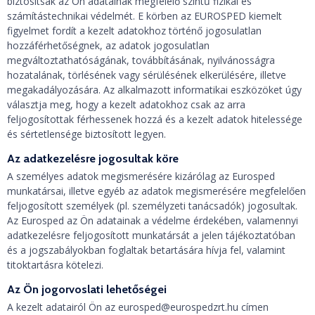
biztosítsák az Ön adatainak megfelelő szintű fizikai és
számítástechnikai védelmét. E körben az EUROSPED kiemelt
figyelmet fordít a kezelt adatokhoz történő jogosulatlan
hozzáférhetőségnek, az adatok jogosulatlan
megváltoztathatóságának, továbbításának, nyilvánosságra
hozatalának, törlésének vagy sérülésének elkerülésére, illetve
megakadályozására. Az alkalmazott informatikai eszközöket úgy
választja meg, hogy a kezelt adatokhoz csak az arra
feljogosítottak férhessenek hozzá és a kezelt adatok hitelessége
és sértetlensége biztosított legyen.
Az adatkezelésre jogosultak köre
A személyes adatok megismerésére kizárólag az Eurosped
munkatársai, illetve egyéb az adatok megismerésére megfelelően
feljogosított személyek (pl. személyzeti tanácsadók) jogosultak.
Az Eurosped az Ön adatainak a védelme érdekében, valamennyi
adatkezelésre feljogosított munkatársát a jelen tájékoztatóban
és a jogszabályokban foglaltak betartására hívja fel, valamint
titoktartásra kötelezi.
Az Ön jogorvoslati lehetőségei
A kezelt adatairól Ön az eurosped@eurospedzrt.hu címen