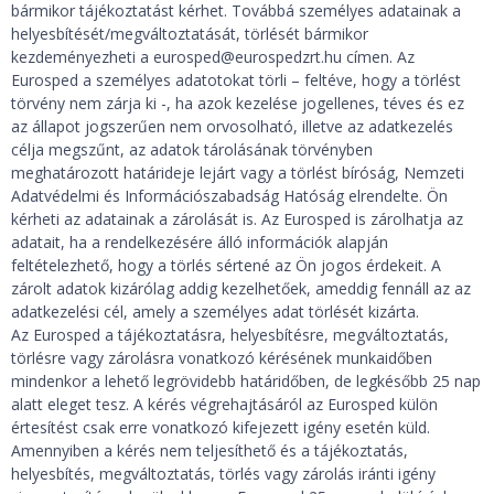
bármikor tájékoztatást kérhet. Továbbá személyes adatainak a
helyesbítését/megváltoztatását, törlését bármikor
kezdeményezheti a eurosped@eurospedzrt.hu címen. Az
Eurosped a személyes adatotokat törli – feltéve, hogy a törlést
törvény nem zárja ki -, ha azok kezelése jogellenes, téves és ez
az állapot jogszerűen nem orvosolható, illetve az adatkezelés
célja megszűnt, az adatok tárolásának törvényben
meghatározott határideje lejárt vagy a törlést bíróság, Nemzeti
Adatvédelmi és Információszabadság Hatóság elrendelte. Ön
kérheti az adatainak a zárolását is. Az Eurosped is zárolhatja az
adatait, ha a rendelkezésére álló információk alapján
feltételezhető, hogy a törlés sértené az Ön jogos érdekeit. A
zárolt adatok kizárólag addig kezelhetőek, ameddig fennáll az az
adatkezelési cél, amely a személyes adat törlését kizárta.
Az Eurosped a tájékoztatásra, helyesbítésre, megváltoztatás,
törlésre vagy zárolásra vonatkozó kérésének munkaidőben
mindenkor a lehető legrövidebb határidőben, de legkésőbb 25 nap
alatt eleget tesz. A kérés végrehajtásáról az Eurosped külön
értesítést csak erre vonatkozó kifejezett igény esetén küld.
Amennyiben a kérés nem teljesíthető és a tájékoztatás,
helyesbítés, megváltoztatás, törlés vagy zárolás iránti igény