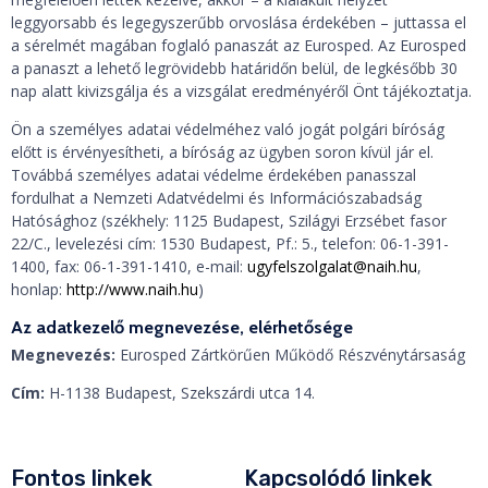
leggyorsabb és legegyszerűbb orvoslása érdekében – juttassa el
a sérelmét magában foglaló panaszát az Eurosped. Az Eurosped
a panaszt a lehető legrövidebb határidőn belül, de legkésőbb 30
nap alatt kivizsgálja és a vizsgálat eredményéről Önt tájékoztatja.
Ön a személyes adatai védelméhez való jogát polgári bíróság
előtt is érvényesítheti, a bíróság az ügyben soron kívül jár el.
Továbbá személyes adatai védelme érdekében panasszal
fordulhat a Nemzeti Adatvédelmi és Információszabadság
Hatósághoz (székhely: 1125 Budapest, Szilágyi Erzsébet fasor
22/C., levelezési cím: 1530 Budapest, Pf.: 5., telefon: 06-1-391-
1400, fax: 06-1-391-1410, e-mail:
ugyfelszolgalat@naih.hu
,
honlap:
http://www.naih.hu
)
Az adatkezelő megnevezése, elérhetősége
Megnevezés:
Eurosped Zártkörűen Működő Részvénytársaság
Cím:
H-1138 Budapest, Szekszárdi utca 14.
Fontos linkek
Kapcsolódó linkek