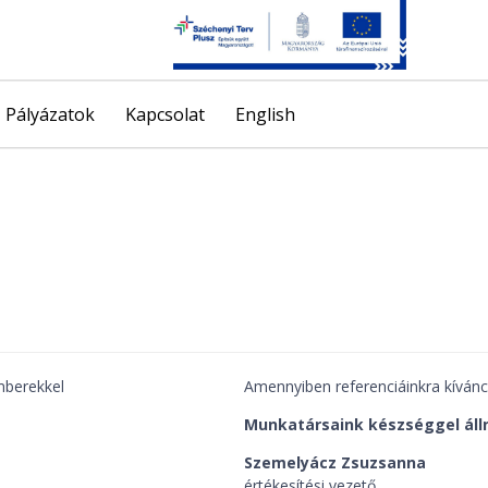
Skip
Pályázatok
Kapcsolat
English
to
content
mberekkel
Amennyiben referenciáinkra kíváncs
Munkatársaink készséggel áll
Szemelyácz Zsuzsanna
értékesítési vezető