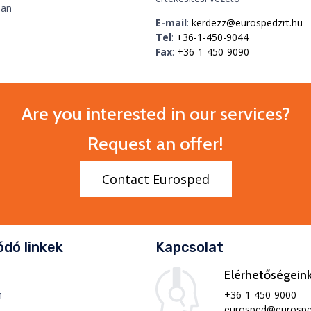
ban
E-mail
:
kerdezz@eurospedzrt.hu
Tel
:
+36-1-450-9044
Fax
:
+36-1-450-9090
Are you interested in our services?
Request an offer!
Contact Eurosped
dó linkek
Kapcsolat
Elérhetőségein
+36-1-450-9000
m
eurosped@eurospe