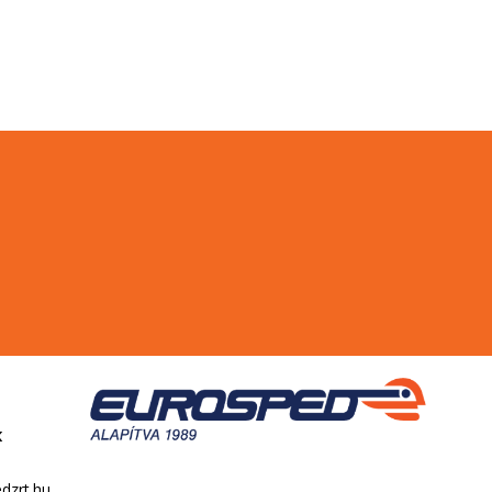
k
dzrt.hu