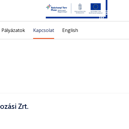
Skip
Pályázatok
Kapcsolat
English
to
content
zási Zrt.