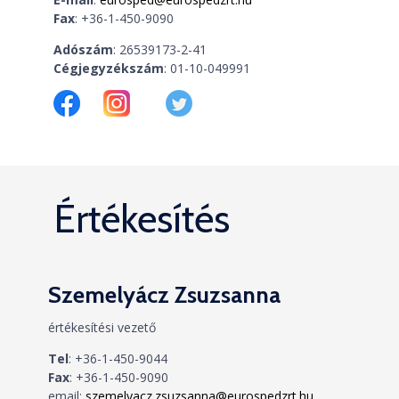
Fax
: +36-1-450-9090
Adószám
: 26539173-2-41
Cégjegyzékszám
: 01-10-049991
Értékesítés
Szemelyácz Zsuzsanna
értékesítési vezető
Tel
:
+36-1-450-9044
Fax
:
+36-1-450-9090
email:
szemelyacz.zsuzsanna@eurospedzrt.hu