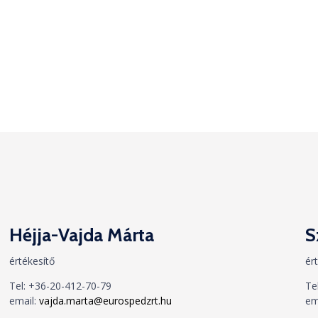
Héjja-Vajda Márta
S
értékesítő
ér
Tel:
+36-20-412-70-79
Te
email:
vajda.marta@eurospedzrt.hu
em