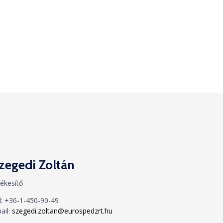
zegedi Zoltán
tékesítő
l:
+36-1-450-90-49
ail:
szegedi.zoltan@eurospedzrt.hu