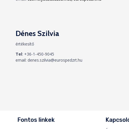
Dénes Szilvia
értékesítő
Tel
: +36-1-450-9045
email: denes.szilvia@eurospedzrt.hu
Fontos linkek
Kapcsoló