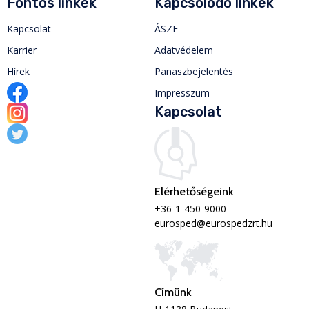
Fontos linkek
Kapcsolódó linkek
Kapcsolat
ÁSZF
Karrier
Adatvédelem
Hírek
Panaszbejelentés
Impresszum
Kapcsolat
Elérhetőségeink
+36-1-450-9000
eurosped@eurospedzrt.hu
Címünk