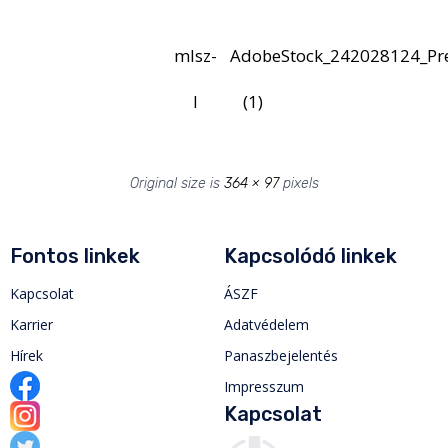
mlsz-
AdobeStock_242028124_Pr
l
(1)
Original size is
364 × 97
pixels
Fontos linkek
Kapcsolódó linkek
Kapcsolat
ÁSZF
Karrier
Adatvédelem
Hírek
Panaszbejelentés
Impresszum
Kapcsolat