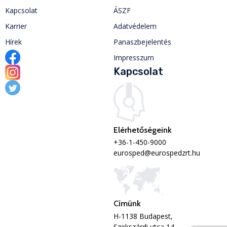
Kapcsolat
ÁSZF
Karrier
Adatvédelem
Hírek
Panaszbejelentés
Impresszum
Kapcsolat
Elérhetőségeink
+36-1-450-9000
eurosped@eurospedzrt.hu
Címünk
H-1138 Budapest,
Szekszárdi utca 14.