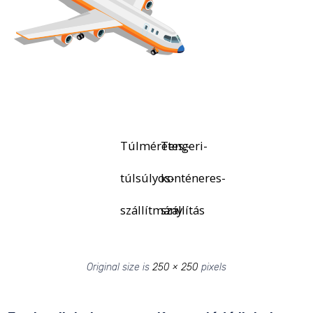
Túlméretes,-
Tengeri-
túlsúlyos-
konténeres-
szállítmány
szállítás
Original size is
250 × 250
pixels