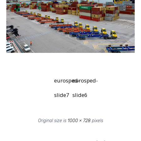
eurosped-
eurosped-
slide7
slide6
Original size is
1000 × 728
pixels