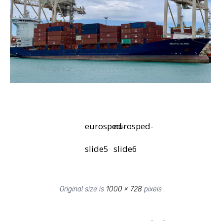
eurosped-
eurosped-
slide5
slide6
Original size is
1000 × 728
pixels