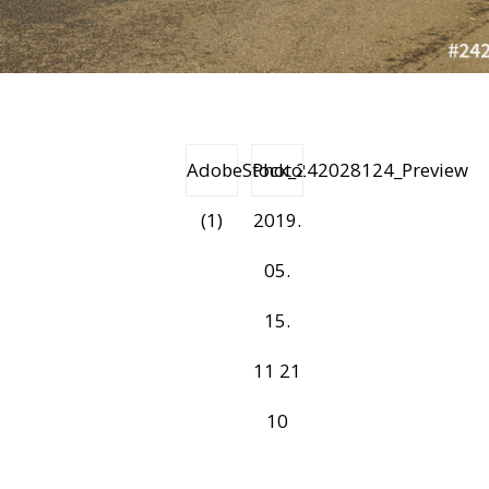
AdobeStock_242028124_Preview
Photo
(1)
2019.
05.
15.
11 21
10