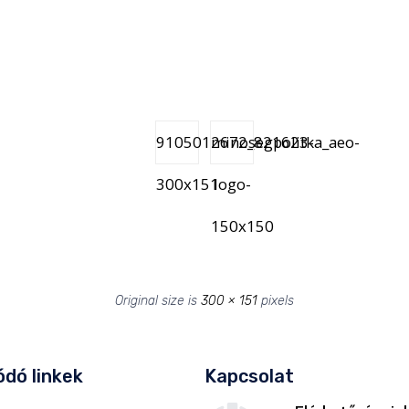
9105012672_821623-
minosegpolitka_aeo-
300x151
logo-
150x150
Original size is
300 × 151
pixels
dó linkek
Kapcsolat