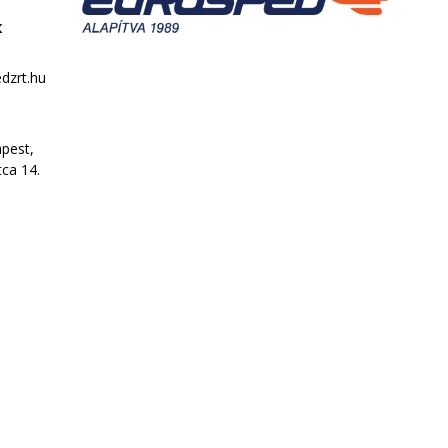
k
dzrt.hu
pest,
tca 14.