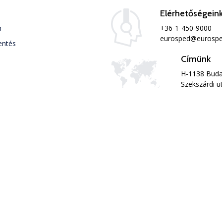
Elérhetőségein
+36-1-450-9000
m
eurosped@eurospe
entés
Címünk
H-1138 Buda
Szekszárdi u