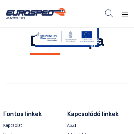

Skip
Dél-Európa
to
content
Fontos linkek
Kapcsolódó linkek
Kapcsolat
ÁSZF