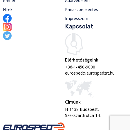
Karrier
Adatvédelem
Hírek
Panaszbejelentés
Impresszum
Kapcsolat
Elérhetőségeink
+36-1-450-9000
eurosped@eurospedzrt.hu
Címünk
H-1138 Budapest,
Szekszárdi utca 14.