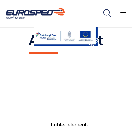

Skip
Attachment
to
content
buble-
element-