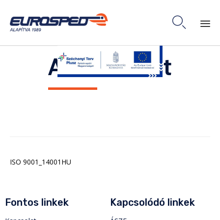

Skip
Attachment
to
content
ISO 9001_14001HU
Fontos linkek
Kapcsolódó linkek