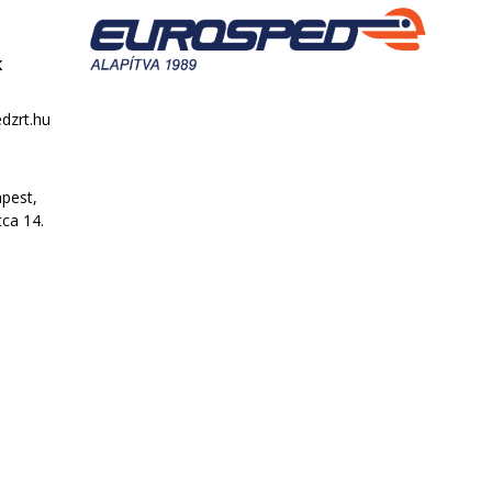
k
dzrt.hu
pest,
tca 14.