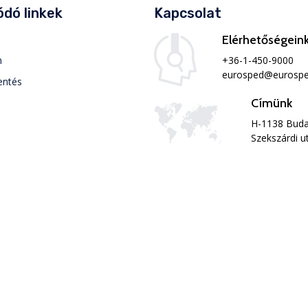
dó linkek
Kapcsolat
Elérhetőségein
+36-1-450-9000
m
eurosped@eurospe
entés
Címünk
H-1138 Buda
Szekszárdi u