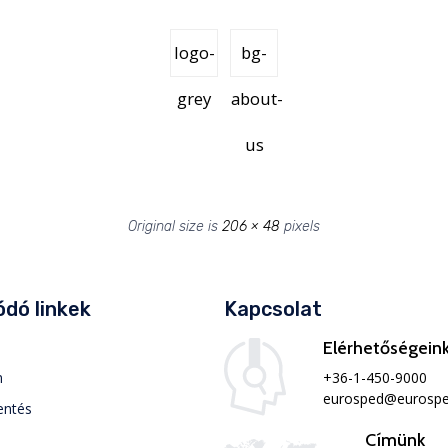
logo-
bg-
grey
about-
us
Original size is
206 × 48
pixels
dó linkek
Kapcsolat
Elérhetőségein
+36-1-450-9000
m
eurosped@eurospe
entés
Címünk