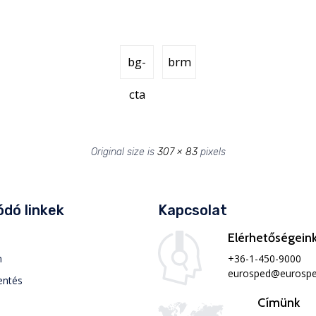
bg-
brm
cta
Original size is
307 × 83
pixels
dó linkek
Kapcsolat
Elérhetőségein
+36-1-450-9000
m
eurosped@eurospe
entés
Címünk