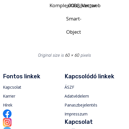
Komplexitás_ikon_web
_0008_Vector-
Smart-
Object
Original size is
60 × 60
pixels
Fontos linkek
Kapcsolódó linkek
Kapcsolat
ÁSZF
Karrier
Adatvédelem
Hírek
Panaszbejelentés
Impresszum
Kapcsolat