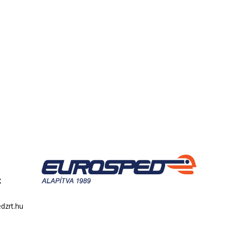
k
dzrt.hu