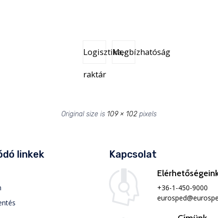
Logisztika,-
Megbízhatóság
raktár
Original size is
109 × 102
pixels
dó linkek
Kapcsolat
Elérhetőségein
+36-1-450-9000
m
eurosped@eurospe
entés