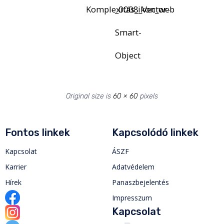
Komplexitás_ikon_web
_0008_Vector-
Smart-
Object
Original size is
60 × 60
pixels
Fontos linkek
Kapcsolódó linkek
Kapcsolat
ÁSZF
Karrier
Adatvédelem
Hírek
Panaszbejelentés
Impresszum
Kapcsolat