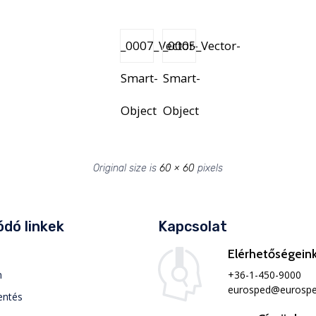
_0007_Vector-
_0005_Vector-
Smart-
Smart-
Object
Object
Original size is
60 × 60
pixels
dó linkek
Kapcsolat
Elérhetőségein
+36-1-450-9000
m
eurosped@eurospe
entés