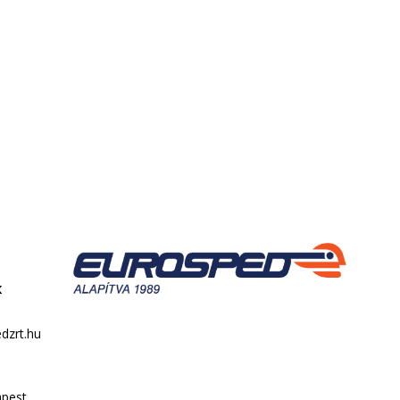
k
dzrt.hu
pest,