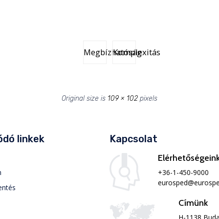
Megbízhatóság
Komplexitás
Original size is
109 × 102
pixels
dó linkek
Kapcsolat
Elérhetőségein
+36-1-450-9000
m
eurosped@eurospe
entés
Címünk
H-1138 Buda