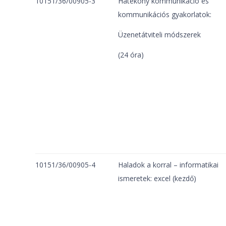
10151/36/00905-3
Hatékony kommunikáció és
kommunikációs gyakorlatok:
Üzenetátviteli módszerek
(24 óra)
10151/36/00905-4
Haladok a korral – informatikai
ismeretek: excel (kezdő)