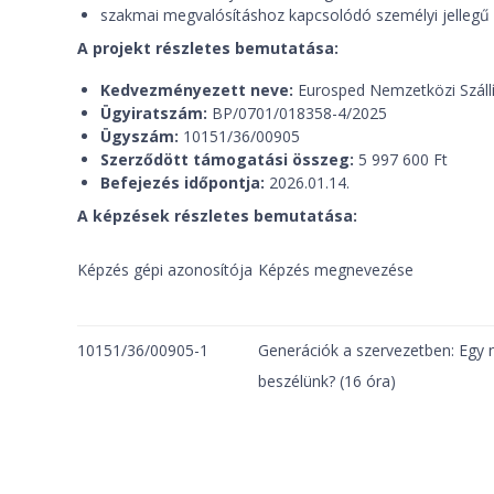
szakmai megvalósításhoz kapcsolódó személyi jellegű 
A projekt részletes bemutatása:
Kedvezményezett neve:
Eurosped Nemzetközi Szállí
Ügyiratszám:
BP/0701/018358-4/2025
Ügyszám:
10151/36/00905
Szerződött támogatási összeg:
5 997 600 Ft
Befejezés időpontja:
2026.01.14.
A képzések részletes bemutatása:
Képzés gépi azonosítója
Képzés megnevezése
10151/36/00905-1
Generációk a szervezetben: Egy 
beszélünk? (16 óra)