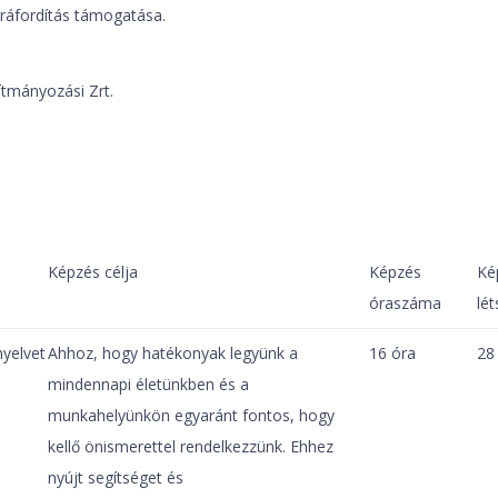
ráfordítás támogatása.
tmányozási Zrt.
Képzés célja
Képzés
Ké
óraszáma
lé
nyelvet
Ahhoz, hogy hatékonyak legyünk a
16 óra
28
mindennapi életünkben és a
munkahelyünkön egyaránt fontos, hogy
kellő önismerettel rendelkezzünk. Ehhez
nyújt segítséget és