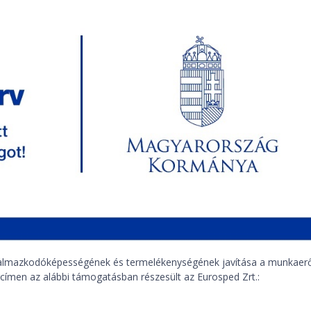
lkalmazkodóképességének és termelékenységének javítása a munkaerő 
men az alábbi támogatásban részesült az Eurosped Zrt.: