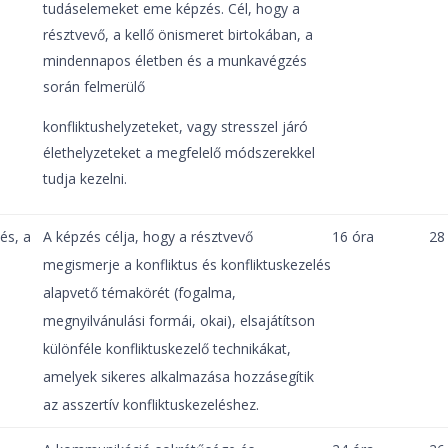
tudáselemeket eme képzés. Cél, hogy a
résztvevő, a kellő önismeret birtokában, a
mindennapos életben és a munkavégzés
során felmerülő
konfliktushelyzeteket, vagy stresszel járó
élethelyzeteket a megfelelő módszerekkel
tudja kezelni.
és, a
A képzés célja, hogy a résztvevő
16 óra
28
megismerje a konfliktus és konfliktuskezelés
alapvető témakörét (fogalma,
megnyilvánulási formái, okai), elsajátítson
különféle konfliktuskezelő technikákat,
amelyek sikeres alkalmazása hozzásegítik
az asszertív konfliktuskezeléshez.