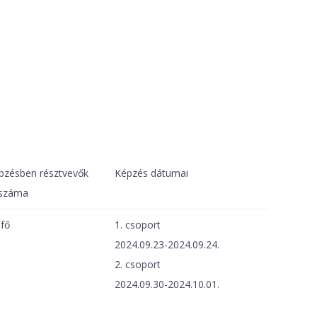
pzésben résztvevők
Képzés dátumai
tszáma
 fő
1. csoport
2024.09.23-2024.09.24.
2. csoport
2024.09.30-2024.10.01.