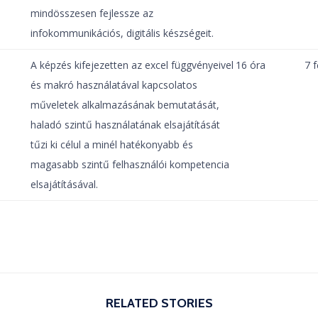
mindösszesen fejlessze az
infokommunikációs, digitális készségeit.
A képzés kifejezetten az excel függvényeivel
16 óra
7 f
és makró használatával kapcsolatos
műveletek alkalmazásának bemutatását,
haladó szintű használatának elsajátítását
tűzi ki célul a minél hatékonyabb és
magasabb szintű felhasználói kompetencia
elsajátításával.
RELATED STORIES