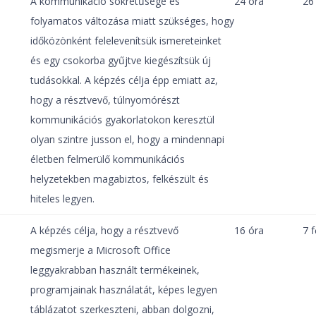
A kommunikáció sokrétűsége és
24 óra
26
folyamatos változása miatt szükséges, hogy
időközönként felelevenítsük ismereteinket
és egy csokorba gyűjtve kiegészítsük új
tudásokkal. A képzés célja épp emiatt az,
hogy a résztvevő, túlnyomórészt
kommunikációs gyakorlatokon keresztül
olyan szintre jusson el, hogy a mindennapi
életben felmerülő kommunikációs
helyzetekben magabiztos, felkészült és
hiteles legyen.
A képzés célja, hogy a résztvevő
16 óra
7 f
megismerje a Microsoft Office
leggyakrabban használt termékeinek,
programjainak használatát, képes legyen
táblázatot szerkeszteni, abban dolgozni,