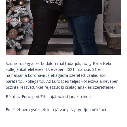
Szomorúsággal és fájdalommal tudatjuk, hogy Balla Béla
kollégánkat életének 47. évében 2021. március 31-én
hajnalban a koronavírus elragadta szeretett családjától,
barátaitól, kollégáitól. Az Eurosped teljes kollektívája nevében
őszinte részvétünket fejezzük ki családjának és szeretteinek.
Bélát az Eurosped Zrt. saját halottjának tekinti.
Emlékét nem győzheti le a járvány. Nyugodjon békében.