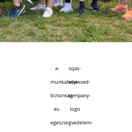
a-
sqas-
munkahelyi-
assessed-
biztonsag-
company-
es-
logo
egeszsegvedelem-